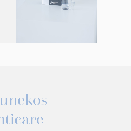
unekos
nticare