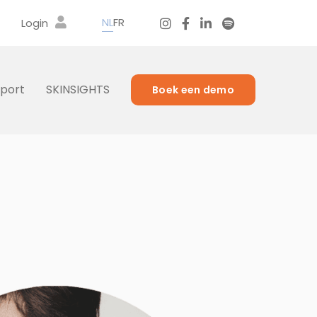
NL
FR
Login
port
SKINSIGHTS
Boek een demo