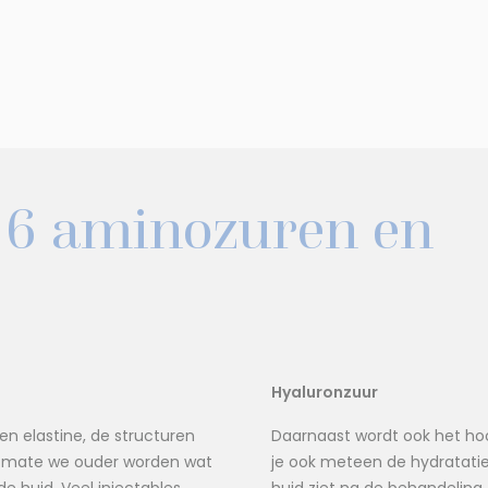
 6 aminozuren en
Hyaluronzuur
n elastine, de structuren
Daarnaast wordt ook het h
r mate we ouder worden wat
je ook meteen de hydratati
e huid. Veel injectables
huid ziet na de behandeling.