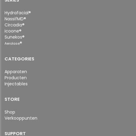
Hydrafacial®
NassifMD®
Circadia®
icoone®
Sunekos®
®
Aerolase
CATEGORIES
Apparaten
Producten
Injectables
STORE
Shop
Verkooppunten
SUPPORT