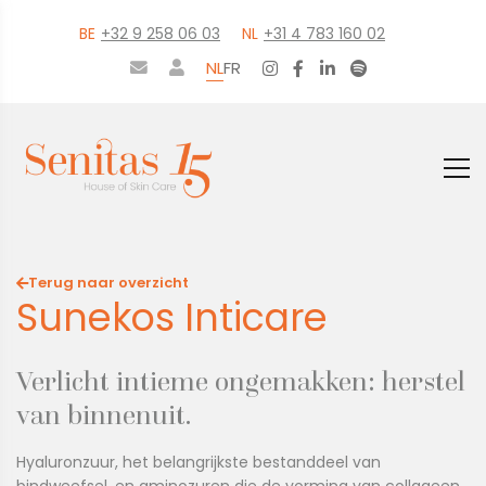
BE
+32 9 258 06 03
NL
+31 4 783 160 02
NL
FR
Terug naar overzicht
Sunekos Inticare
Verlicht intieme ongemakken: herstel
van binnenuit.
Hyaluronzuur, het belangrijkste bestanddeel van