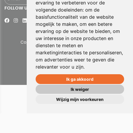
ervaring te verbeteren voor de
FOLLOW US
volgende doeleinden:
om de
basisfunctionaliteit van de website
mogelijk te maken
,
om een betere
ervaring op de website te bieden
,
om
uw interesse in onze producten en
Copyright © 2026 Senitas. All rights reserved.
diensten te meten en
marketinginteracties te personaliseren
,
Privacy Verklaring
om advertenties weer te geven die
Aanmelden
relevanter voor u zijn
.
Ik ga akkoord
Ik weiger
Wijzig mijn voorkeuren