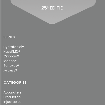
SERIES
Hydrafacial®
NassifMD®
Circadia®
icoone®
Sunekos®
®
Aerolase
CATEGORIES
Apparaten
Producten
Injectables