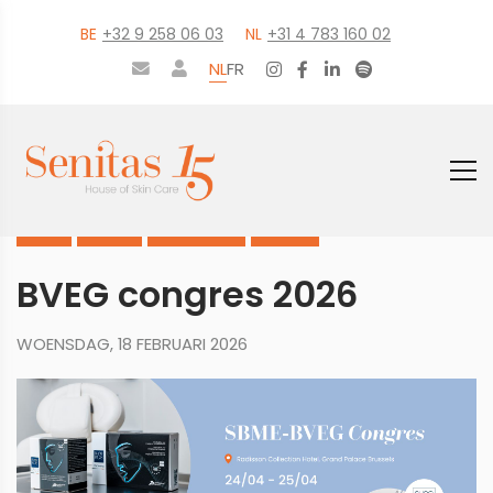
BE
+32 9 258 06 03
NL
+31 4 783 160 02
NL
FR
HOME
EVENTS
IN-DE-KIJKER
NIEUWS
BVEG congres 2026
WOENSDAG, 18 FEBRUARI 2026