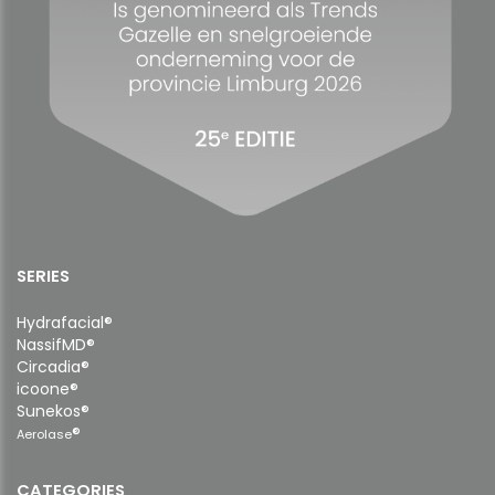
SERIES
Hydrafacial®
NassifMD®
Circadia®
icoone®
Sunekos®
®
Aerolase
CATEGORIES