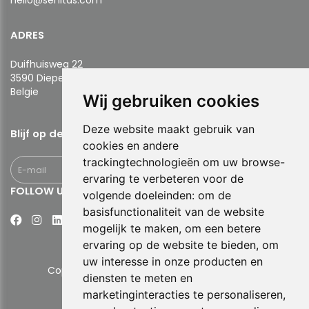
ADRES
Duifhuisweg 22
3590 Diepenbeek
​​​​​​​Belgie
Wij gebruiken cookies
Deze website maakt gebruik van
Blijf op de hoogte!
cookies en andere
trackingtechnologieën om uw browse-
ervaring te verbeteren voor de
FOLLOW US
volgende doeleinden:
om de
basisfunctionaliteit van de website
mogelijk te maken
,
om een betere
ervaring op de website te bieden
,
om
uw interesse in onze producten en
Copyright © 2026 Senitas. All rights reserved.
diensten te meten en
marketinginteracties te personaliseren
,
Privacy Verklaring